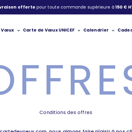
ivraison offerte
pour toute commande supérieure à
150 € H
Carte de Vœux UNICEF
e Vœux
Calendrier
Cadea
OFFRE
Conditions des offres
cartedevoeux.com, nous aimons faire plaisir à nos cli