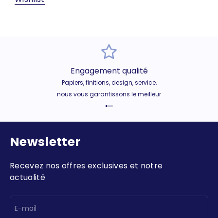
Engagement qualité
Papiers, finitions, design, service,
nous vous garantissons le meilleur
Aller à l'élément 1
Aller à l'élément 2
Aller à l'élément 3
Aller à l'élément 4
Newsletter
Recevez nos offres exclusives et notre
actualité
E-mail