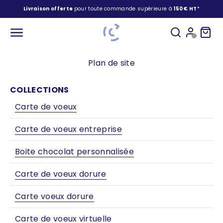
Passer au contenu
Livraison offerte
pour toute commande supérieure à
150 € HT
*
Carte de voeux
Ouvrir la rec
Ouvrir le 
Voir l
Ouvrir la navigation
Plan de site
COLLECTIONS
Carte de voeux
Carte de voeux entreprise
Boite chocolat personnalisée
Carte de voeux dorure
Carte voeux dorure
Carte de voeux virtuelle