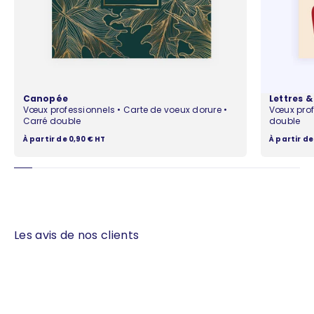
Canopée
Lettres 
Vœux professionnels • Carte de voeux dorure •
Vœux prof
Carré double
double
Prix de vente
Prix de ven
À partir de 0,90 € HT
À partir de
Les avis de nos clients