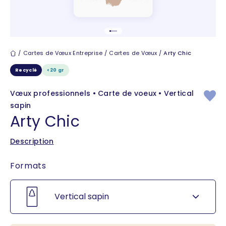
Aller à l'élément 1
Aller à l'élément 2
Aller à l'élément 3
Aller à l'élément 4
Cartes de vœux
Cartes de Vœux Entreprise
Cartes de Vœux
Arty Chic
Recyclé
<20 gr
Vœux professionnels • Carte de voeux • Vertical
sapin
Arty Chic
Description
Formats
Vertical sapin