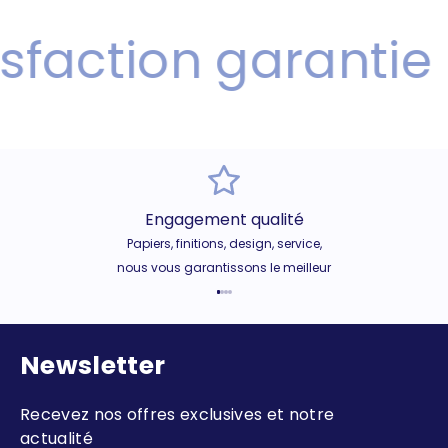
faction garantie
Engagement qualité
Papiers, finitions, design, service,
nous vous garantissons le meilleur
Aller à l'élément 1
Aller à l'élément 2
Aller à l'élément 3
Aller à l'élément 4
Newsletter
Recevez nos offres exclusives et notre
actualité