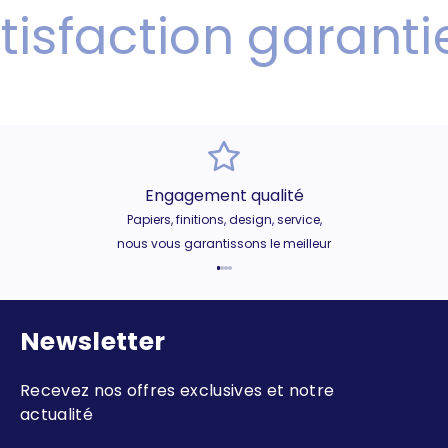
isfaction garantie
Engagement qualité
Papiers, finitions, design, service,
nous vous garantissons le meilleur
Aller à l'élément 1
Aller à l'élément 2
Aller à l'élément 3
Aller à l'élément 4
Newsletter
Recevez nos offres exclusives et notre
actualité