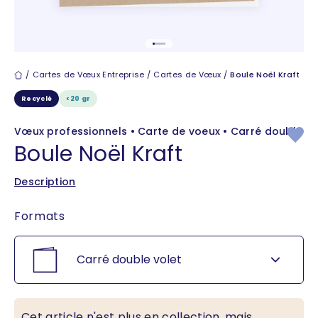
Aller à l'élément 1
Aller à l'élément 2
Aller à l'élément 3
Aller à l'élément 4
Aller à l'élément 5
Cartes de vœux
Cartes de Vœux Entreprise
Cartes de Vœux
Boule Noël Kraft
Recyclé
<20 gr
Vœux professionnels • Carte de voeux • Carré double
Boule Noël Kraft
Description
Formats
Carré double volet
Cet article n'est plus en collection, mais