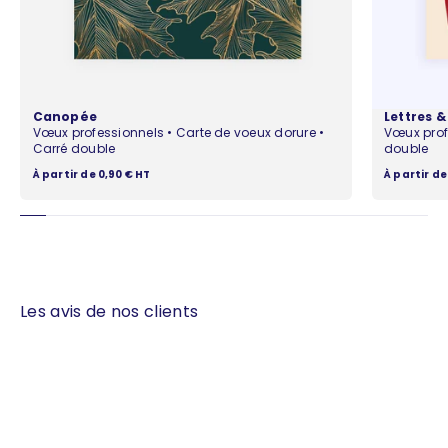
Canopée
Lettres 
Vœux professionnels • Carte de voeux dorure •
Vœux prof
Carré double
double
Prix de vente
Prix de ven
À partir de 0,90 € HT
À partir de
Les avis de nos clients