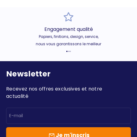
Engagement qualité
Papiers, finitions, design, service,
nous vous garantissons le meilleur
Aller à l'élément 1
Aller à l'élément 2
Aller à l'élément 3
Aller à l'élément 4
Newsletter
Recevez nos offres exclusives et notre
actualité
E-mail
Je m'inscris