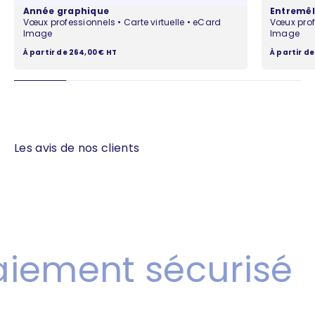
Année graphique
Entremêl
Vœux professionnels • Carte virtuelle • eCard
Vœux profe
Image
Image
Prix de vente
Prix de ven
À partir de 264,00 € HT
À partir de
Les avis de nos clients
iement sécurisé