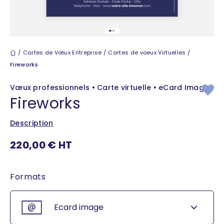
Aller à l'élément 1
Aller à l'élément 2
Aller à l'élément 3
Cartes de vœux
Cartes de Vœux Entreprise
Cartes de voeux Virtuelles
Fireworks
Vœux professionnels • Carte virtuelle • eCard Image
Fireworks
Description
Prix de vente
220,00 € HT
Formats
Ecard image