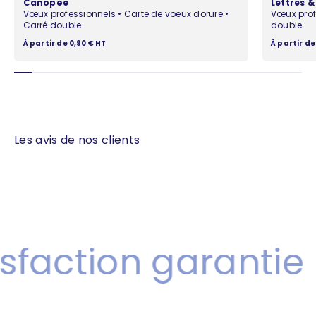
Canopée
Lettres 
Vœux professionnels • Carte de voeux dorure •
Vœux prof
Carré double
double
Prix de vente
Prix de ven
À partir de 0,90 € HT
À partir de
Les avis de nos clients
faction garantie