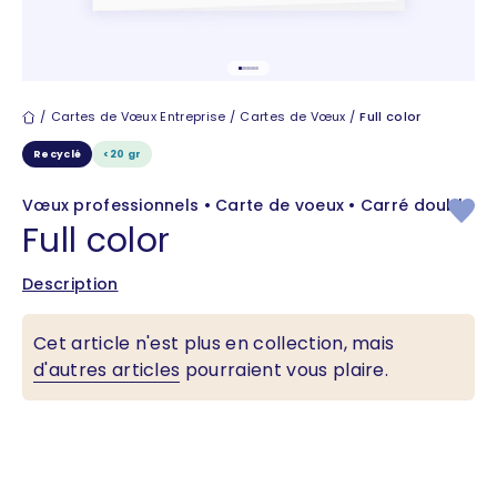
Aller à l'élément 1
Aller à l'élément 2
Aller à l'élément 3
Aller à l'élément 4
Aller à l'élément 5
Cartes de vœux
Cartes de Vœux Entreprise
Cartes de Vœux
Full color
Recyclé
<20 gr
Vœux professionnels • Carte de voeux • Carré double
Full color
Description
Cet article n'est plus en collection, mais
d'autres articles
pourraient vous plaire.