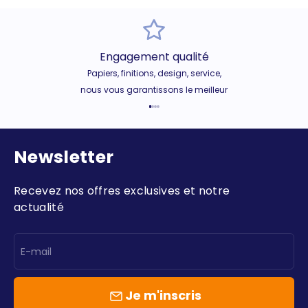
Engagement qualité
Papiers, finitions, design, service,
nous vous garantissons le meilleur
Aller à l'élément 1
Aller à l'élément 2
Aller à l'élément 3
Aller à l'élément 4
Newsletter
Recevez nos offres exclusives et notre
actualité
E-mail
Je m'inscris