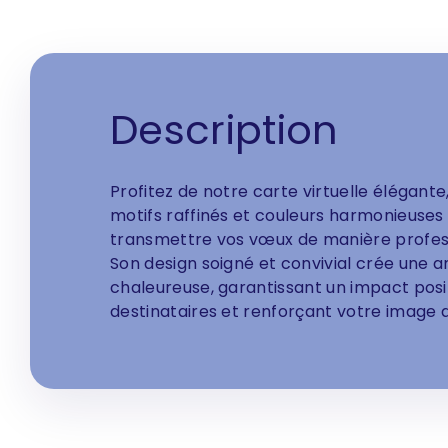
Description
Profitez de notre carte virtuelle élégante,
motifs raffinés et couleurs harmonieuses
transmettre vos vœux de manière profess
Son design soigné et convivial crée une 
chaleureuse, garantissant un impact positi
destinataires et renforçant votre image d