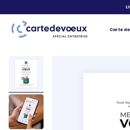
Passer au contenu
L
Carte de voeux
Carte d