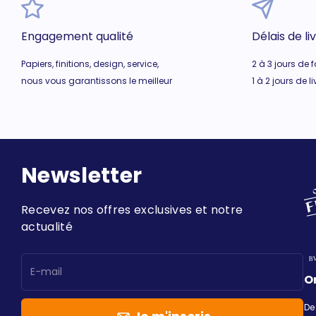
Engagement qualité
Délais de li
Papiers, finitions, design, service,
2 à 3 jours de 
nous vous garantissons le meilleur
1 à 2 jours de l
Newsletter
Recevez nos offres exclusives et notre
actualité
E-mail
O
De