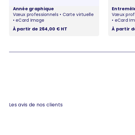
Année graphique
Entremêl
Vœux professionnels • Carte virtuelle
Vœux profe
• eCard Image
• eCard I
Prix de vente
Prix de v
À partir de 264,00 € HT
À partir 
Les avis de nos clients