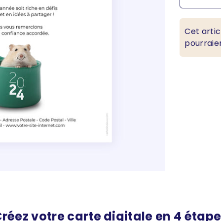
Cet artic
pourraien
réez votre carte digitale en 4 étap