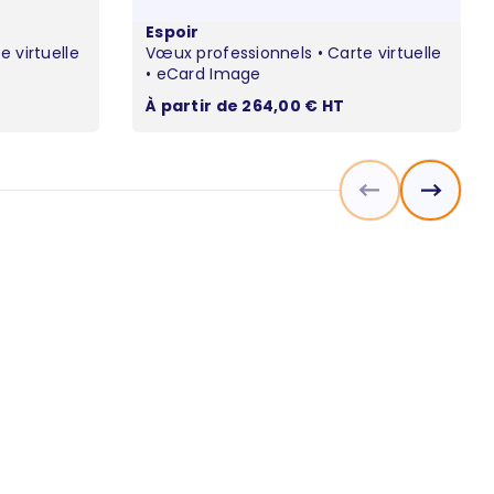
Espoir
 virtuelle
Vœux professionnels • Carte virtuelle
• eCard Image
Prix de vente
À partir de 264,00 € HT
Précédent
Suivant