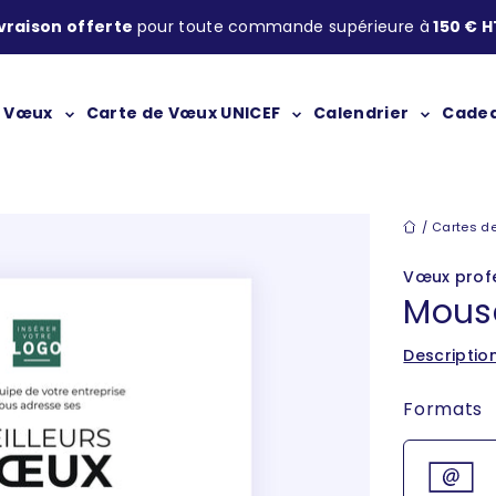
ivraison offerte
pour toute commande supérieure à
150 € H
Carte de Vœux UNICEF
e Vœux
Calendrier
Cadea
Cartes de 
Cartes de
Vœux profe
Mous
Descriptio
Formats