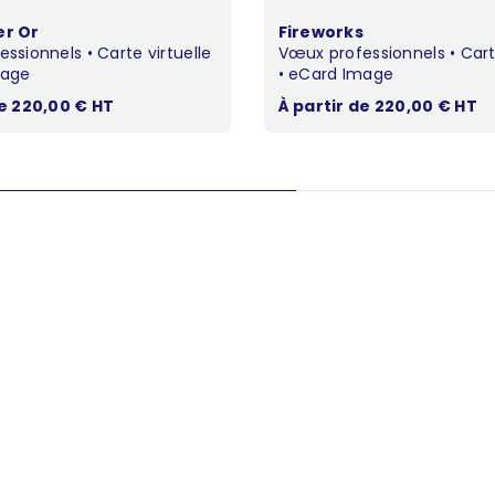
er Or
Fireworks
ssionnels • Carte virtuelle
Vœux professionnels • Carte
mage
• eCard Image
ente
Prix de vente
de 220,00 € HT
À partir de 220,00 € HT