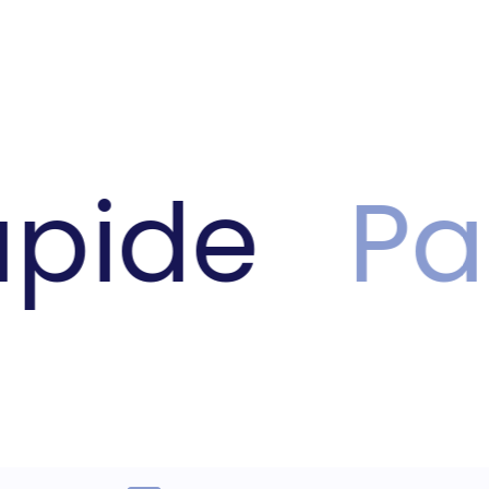
pide
Pai