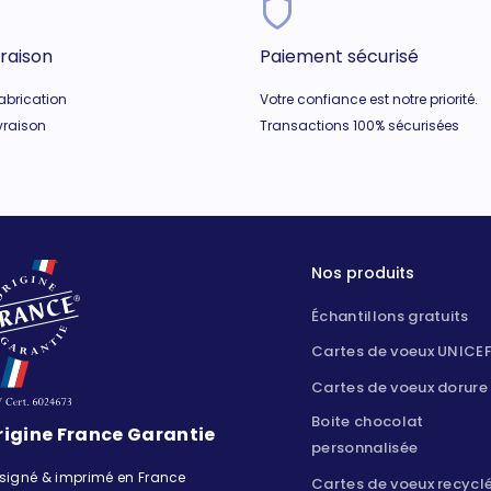
vraison
Paiement sécurisé
fabrication
Votre confiance est notre priorité.
ivraison
Transactions 100% sécurisées
Nos produits
Échantillons gratuits
Cartes de voeux UNICE
Cartes de voeux dorure
Boite chocolat
rigine France Garantie
personnalisée
signé & imprimé en France
Cartes de voeux recycl