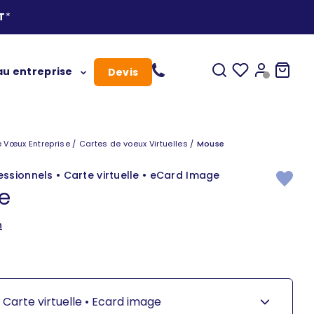
T
*
Ouvrir la recherc
Vos favoris
Ouvrir le c
Voir le
u entreprise
Devis
vœux
 Vœux Entreprise
Cartes de voeux Virtuelles
Mouse
ssionnels • Carte virtuelle • eCard Image
e
n
Carte virtuelle •
Ecard image