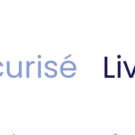
risé
Liv