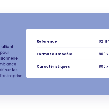
Référence
02111
 alliant
 pour
Format du modèle
800 x
ionnelle.
ambiance
Caractéristiques
800 x
f sur les
'entreprise.