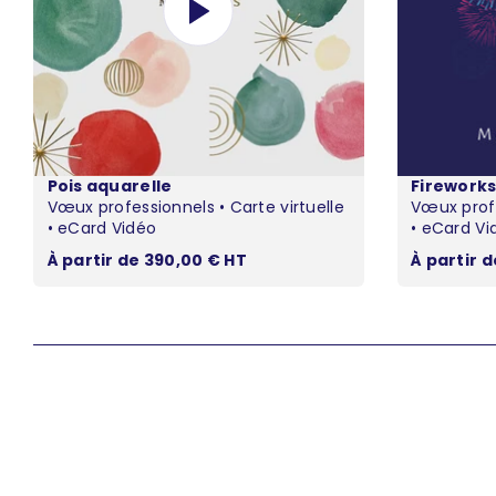
Pois aquarelle
Firework
Vœux professionnels • Carte virtuelle
Vœux profe
• eCard Vidéo
• eCard Vi
Prix de vente
Prix de v
À partir de 390,00 € HT
À partir 