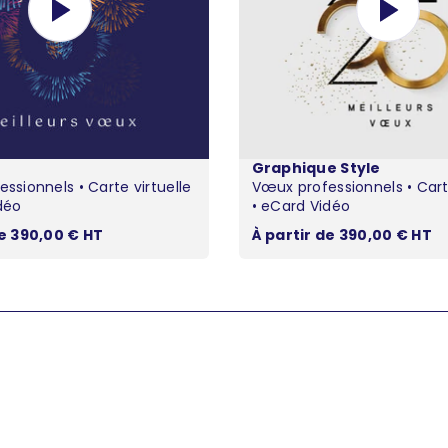
s
Graphique Style
ssionnels • Carte virtuelle
Vœux professionnels • Carte
déo
• eCard Vidéo
ente
Prix de vente
de 390,00 € HT
À partir de 390,00 € HT