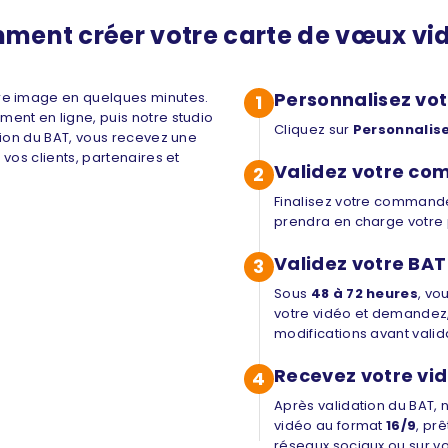
ment créer votre carte de vœux vid
Personnalisez vot
re image en quelques minutes.
1
ent en ligne, puis notre studio
Cliquez sur
Personnalis
tion du BAT, vous recevez une
vos clients, partenaires et
Validez votre c
2
Finalisez votre commande
prendra en charge votre 
Validez votre BAT
3
Sous
48 à 72 heures
, vo
votre vidéo et demandez, 
modifications avant valid
Recevez votre vi
4
Après validation du BAT,
vidéo au format
16/9
, pr
réseaux sociaux ou sur vot