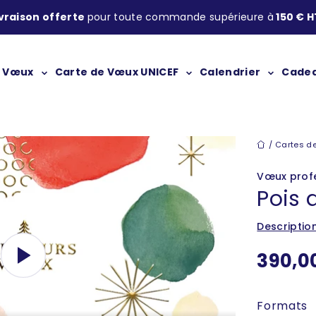
ivraison offerte
pour toute commande supérieure à
150 € H
Carte de Vœux UNICEF
e Vœux
Calendrier
Cadea
Cartes de 
Cartes de
Vœux profe
Pois 
Descriptio
Prix d
390,0
Formats