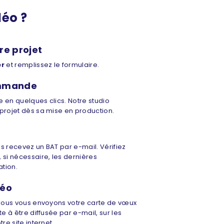
éo ?
re projet
er
et remplissez le formulaire.
ommande
 en quelques clics. Notre studio
projet dès sa mise en production.
us recevez un BAT par e-mail. Vérifiez
si nécessaire, les dernières
ation.
déo
 nous vous envoyons votre carte de vœux
ête à être diffusée par e-mail, sur les
re site internet.