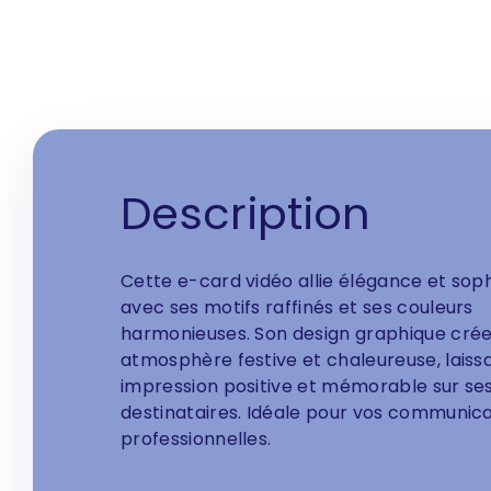
Description
Cette e-card vidéo allie élégance et soph
avec ses motifs raffinés et ses couleurs
harmonieuses. Son design graphique cré
atmosphère festive et chaleureuse, laiss
impression positive et mémorable sur se
destinataires. Idéale pour vos communic
professionnelles.