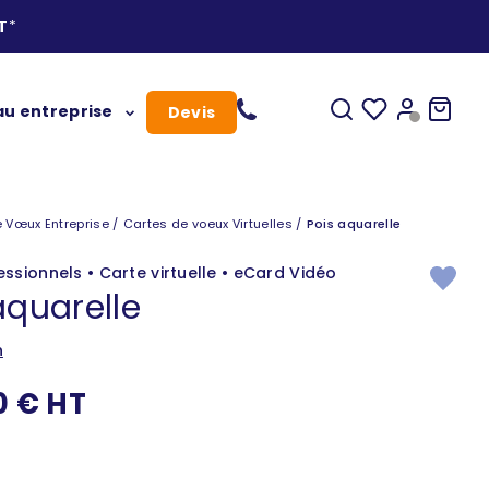
T
*
Ouvrir la recherc
Vos favoris
Ouvrir le c
Voir le
u entreprise
Devis
vœux
 Vœux Entreprise
Cartes de voeux Virtuelles
Pois aquarelle
ssionnels • Carte virtuelle • eCard Vidéo
aquarelle
n
e vente
0 € HT