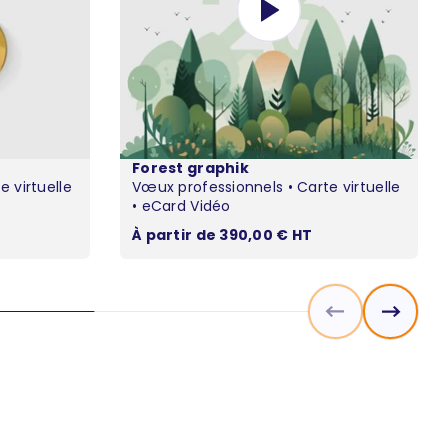
Forest graphik
 virtuelle
Vœux professionnels • Carte virtuelle
• eCard Vidéo
Prix de vente
À partir de 390,00 € HT
Précédent
Suivant