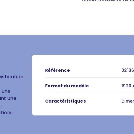
Référence
02136
istication
Format du modèle
1920 
e une
ant une
Caractéristiques
Dimen
s
ations