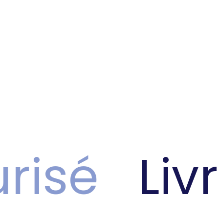
isé
Livr