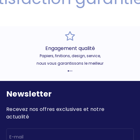
Engagement qualité
Papiers, finitions, design, service,
nous vous garantissons le meilleur
Aller à l'élément 1
Aller à l'élément 2
Aller à l'élément 3
Aller à l'élément 4
Newsletter
Recevez nos offres exclusives et notre
actualité
E-mail