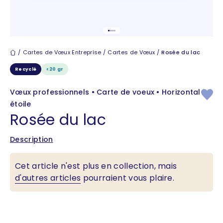
Aller à l'élément 1
Aller à l'élément 2
Aller à l'élément 3
Aller à l'élément 4
Cartes de vœux
Cartes de Vœux Entreprise
Cartes de Vœux
Rosée du lac
Recyclé
<20 gr
Vœux professionnels • Carte de voeux • Horizontal
étoile
Rosée du lac
Description
Cet article n'est plus en collection, mais
d'autres articles
pourraient vous plaire.