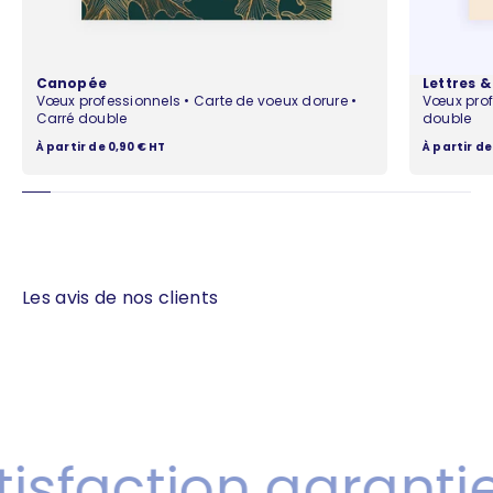
Canopée
Lettres 
Vœux professionnels • Carte de voeux dorure •
Vœux prof
Carré double
double
Prix de vente
Prix de ven
À partir de 0,90 € HT
À partir de
Les avis de nos clients
sfaction garantie