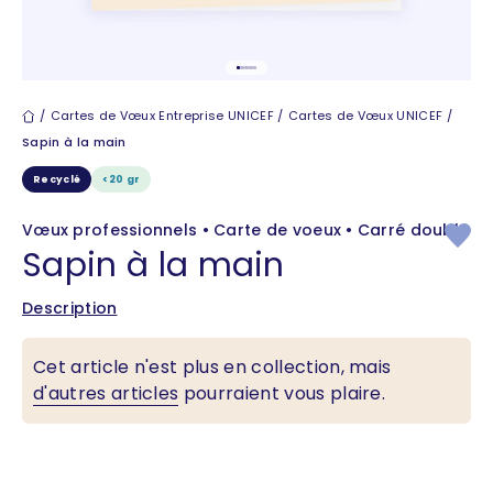
Aller à l'élément 1
Aller à l'élément 2
Aller à l'élément 3
Aller à l'élément 4
Aller à l'élément 5
Cartes de vœux
Cartes de Vœux Entreprise UNICEF
Cartes de Vœux UNICEF
Sapin à la main
Recyclé
<20 gr
Vœux professionnels • Carte de voeux • Carré double
Sapin à la main
Description
Cet article n'est plus en collection, mais
d'autres articles
pourraient vous plaire.