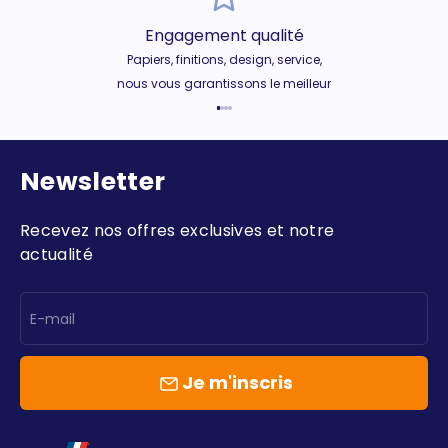
Engagement qualité
Papiers, finitions, design, service,
nous vous garantissons le meilleur
Aller à l'élément 1
Aller à l'élément 2
Aller à l'élément 3
Aller à l'élément 4
Newsletter
Recevez nos offres exclusives et notre
actualité
E-mail
Je m'inscris