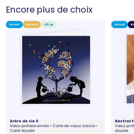
Encore plus de choix
Unicef
Dorure
<20 gr
Unicef
R
Arbre de vie II
Abstract
Vœux professionnels • Carte de voeux dorure •
Vœux prof
Carré double
double