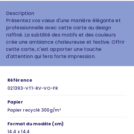
Description
Présentez vos vœux d'une manière élégante et
professionnelle avec cette carte au design
raffiné. La subtilité des motifs et des couleurs
crée une ambiance chaleureuse et festive. Offrir
cette carte, c'est apporter une touche
d'attention qui fera forte impression.
Référence
021393-VT1-RV-VO-FR
Papier
Papier recyclé 300g/m²
Format du modèle (cm)
14.4 x 14.4