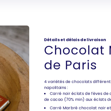
1000 uni
+ d'unité
Détails et délais de livraison
Chocolat 
de Paris
4 variétés de chocolats différent
napolitains :
Carré noir éclats de fèves de 
de cacao (70% min) aux éclats d
Carré Marbré chocolat noir et