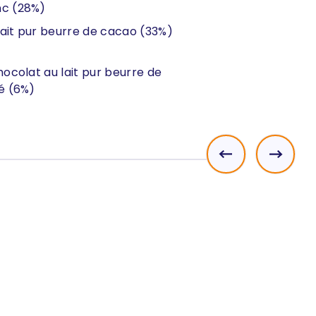
nc (28%)
lait pur beurre de cacao (33%)
Chocolat au lait pur beurre de
é (6%)
Précédent
Suivant
ément 3