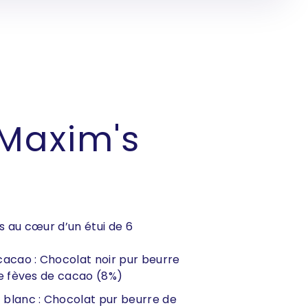
tés
3.660,00 €
(3,66 € / unité)
s
Nous contacter
Maxim's
s au cœur d’un étui de 6
cacao : Chocolat noir pur beurre
e fèves de cacao (8%)
 blanc : Chocolat pur beurre de