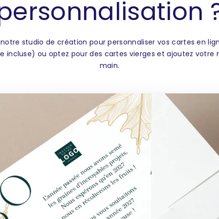
personnalisation 
160 unité
170 unité
 notre studio de création pour personnaliser vos cartes en li
180 unité
e incluse) ou optez pour des cartes vierges et ajoutez votre
190 unité
main.
200 unit
210 unité
220 unit
230 unit
240 unit
250 unit
260 unit
270 unit