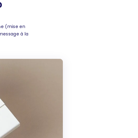
?
s
747,20 €
(4,67 € / unité)
s
788,80 €
(4,64 € / unité)
gne (mise en
s
831,60 €
(4,62 € / unité)
 message à la
s
875,90 €
(4,61 € / unité)
és
912,00 €
(4,56 € / unité)
s
949,20 €
(4,52 € / unité)
és
990,00 €
(4,50 € / unité)
és
1.032,70 €
(4,49 € / unité)
és
1.070,40 €
(4,46 € / unité)
és
1.110,00 €
(4,44 € / unité)
és
1.149,20 €
(4,42 € / unité)
és
1.179,90 €
(4,37 € / unité)