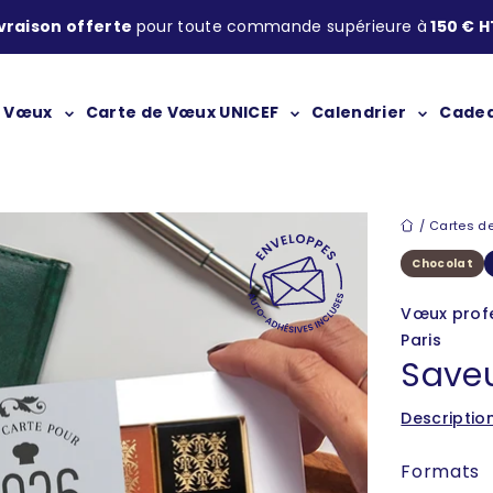
ivraison offerte
pour toute commande supérieure à
150 € H
Carte de Vœux UNICEF
e Vœux
Calendrier
Cadea
Cartes de 
Cartes de
Chocolat
Vœux profe
Paris
Saveu
Descriptio
Formats