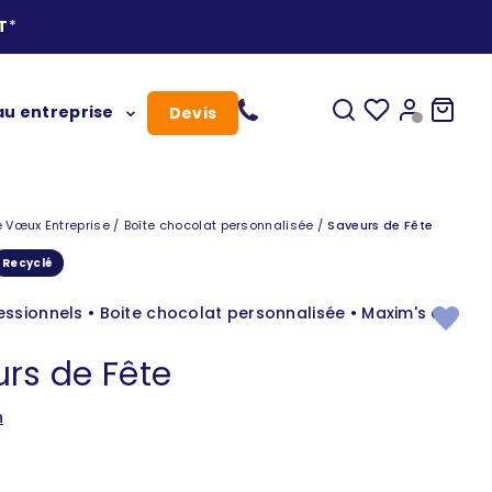
T
*
Ouvrir la recherc
Vos favoris
Ouvrir le c
Voir le
u entreprise
Devis
vœux
 Vœux Entreprise
Boîte chocolat personnalisée
Saveurs de Fête
Recyclé
ssionnels • Boite chocolat personnalisée • Maxim's de
rs de Fête
n