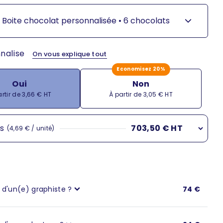
Boite chocolat personnalisée •
6 chocolats
nalise
On vous explique tout
Economisez 20%
Oui
Non
 de vente
Prix de vente
rtir de 3,66 € HT
À partir de 3,05 € HT
és
703,50 € HT
(4,69 € / unité)
8,28 €
,28 € / unité)
s
150,00 €
(7,50 € / unité)
 d'un(e) graphiste ?
74 €
s
210,60 €
(7,02 € / unité)
s
261,60 €
(6,54 € / unité)