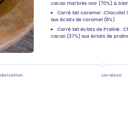
cacao marbrés noir (70%) & bla
Carré lait caramel : Chocolat 
aux éclats de caramel (8%)
Carré lait éclats de Praliné : 
cacao (37%) aux éclats de pralin
r à l'élément 2
Aller à l'él
fabrication
Livraison