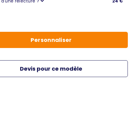
 d'une relecture ?
24 €
s
297,00 €
(5,94 € / unité)
s
352,80 €
(5,88 € / unité)
s
369,60 €
(5,28 € / unité)
Personnaliser
s
403,20 €
(5,04 € / unité)
s
442,80 €
(4,92 € / unité)
s
486,00 €
(4,86 € / unité)
Devis pour ce modèle
s
529,10 €
(4,81 € / unité)
s
574,80 €
(4,79 € / unité)
s
618,80 €
(4,76 € / unité)
és
662,20 €
(4,73 € / unité)
s
703,50 €
(4,69 € / unité)