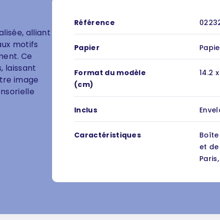
450 unit
Référence
0223
isée, alliant
500 unit
aux motifs
Papier
Papie
550 unit
ment. Ce
 laissant
Format du modèle
14.2 x
600 unit
otre image
(cm)
nsorielle
650 unit
Inclus
Enve
700 unit
750 unit
Caractéristiques
Boîte
et de
800 unit
Paris
850 unit
900 unit
950 unit