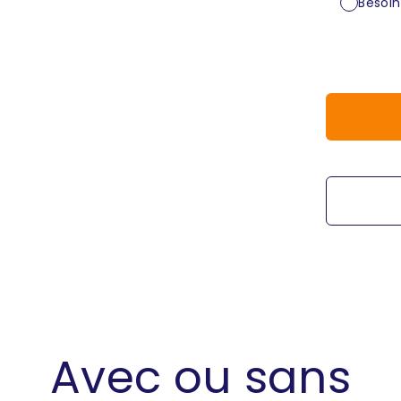
Besoin
50 unité
60 unité
70 unité
80 unité
90 unité
100 unité
110 unité
120 unité
130 unité
140 unit
Avec ou sans
150 unité