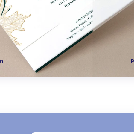
280 unit
290 unit
300 unit
310 unité
320 unit
on
P
330 unit
340 unit
350 unit
360 unit
380 unit
400 unit