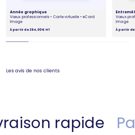
Année graphique
Entremêl
Vœux professionnels • Carte virtuelle • eCard
Vœux profe
Image
Image
Prix de vente
Prix de ven
À partir de 264,00 € HT
À partir de
Les avis de nos clients
vraison rapide
Pa