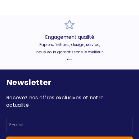
Engagement qualité
Papiers, finitions, design, service,
nous vous garantissons le meilleur
Aller à l'élément 1
Aller à l'élément 2
Aller à l'élément 3
Aller à l'élément 4
Newsletter
Recevez nos offres exclusives et notre
actualité
E-mail