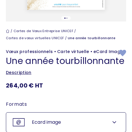
Aller à l'élément 1
Aller à l'élément 2
Aller à l'élément 3
Cartes de vœux
Cartes de Vœux Entreprise UNICEF
Cartes de vœux virtuelles UNICEF
Une année tourbillonnante
Vœux professionnels • Carte virtuelle • eCard Image
Une année tourbillonnante
Description
Prix de vente
264,00 € HT
Formats
Ecard image