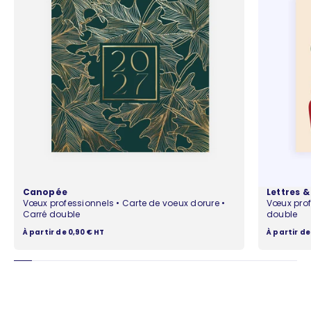
Canopée
Lettres 
Vœux professionnels • Carte de voeux dorure •
Vœux prof
Carré double
double
Prix de vente
Prix de ven
À partir de 0,90 € HT
À partir de