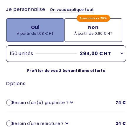
Je personnalise
On vous explique tout
Economisez 20%
Oui
Non
Prix de vente
Prix de vente
À partir de 1,08 € HT
À partir de 0,90 € HT
150 unités
294,00 € HT
1 unité
4,65 €
(4,65 € / unité)
Profiter de vos 2 échantillons offerts
20 unités
70,00 €
(3,50 € / unité)
Options
30 unités
99,90 €
(3,33 € / unité)
40 unités
119,20 €
Besoin d'un(e) graphiste ?
74 €
(2,98 € / unité)
50 unités
134,50 €
(2,69 € / unité)
Besoin d'une relecture ?
24 €
60 unités
154,20 €
(2,57 € / unité)