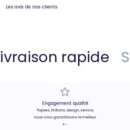
Les avis de nos clients
vraison rapide
Sa
Engagement qualité
Papiers, finitions, design, service,
nous vous garantissons le meilleur
Aller à l'élément 1
Aller à l'élément 2
Aller à l'élément 3
Aller à l'élément 4