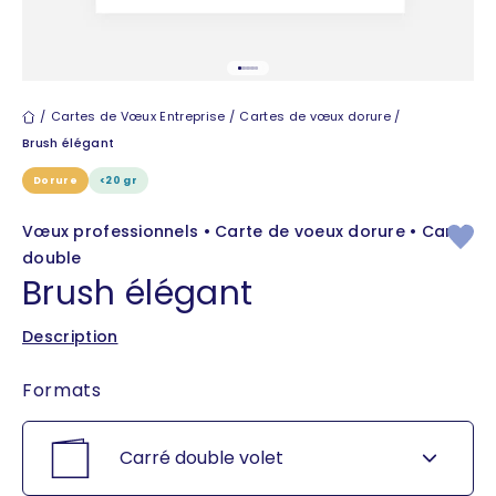
Aller à l'élément 1
Aller à l'élément 2
Aller à l'élément 3
Aller à l'élément 4
Aller à l'élément 5
Cartes de vœux
Cartes de Vœux Entreprise
Cartes de vœux dorure
Brush élégant
Dorure
<20 gr
Vœux professionnels • Carte de voeux dorure • Carré
double
Brush élégant
Description
Formats
Carré double volet