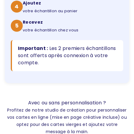
290 unités
472,70 €
(1,63 € / unité)
Ajoutez
4
votre échantillon au panier
300 unités
477,00 €
(1,59 € / unité)
Recevez
310 unités
477,40 €
5
(1,54 € / unité)
votre échantillon chez vous
320 unités
486,40 €
(1,52 € / unité)
Important :
Les 2 premiers échantillons
330 unités
491,70 €
(1,49 € / unité)
sont offerts après connexion à votre
340 unités
493,00 €
(1,45 € / unité)
compte.
350 unités
493,50 €
(1,41 € / unité)
360 unités
507,60 €
(1,41 € / unité)
380 unités
535,80 €
(1,41 € / unité)
Avec ou sans personnalisation ?
400 unités
564,00 €
(1,41 € / unité)
Profitez de notre studio de création pour personnaliser
vos cartes en ligne (mise en page créative incluse) ou
450 unités
634,50 €
(1,41 € / unité)
optez pour des cartes vierges et ajoutez votre
message à la main.
500 unités
705,00 €
(1,41 € / unité)