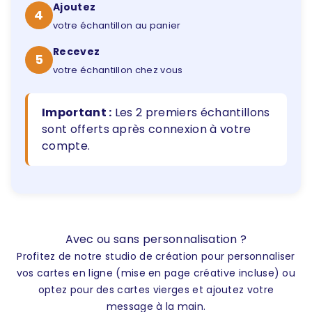
290 unités
461,10 €
(1,59 € / unité)
Ajoutez
4
votre échantillon au panier
300 unités
465,00 €
(1,55 € / unité)
Recevez
310 unités
465,00 €
5
(1,50 € / unité)
votre échantillon chez vous
320 unités
473,60 €
(1,48 € / unité)
Important :
Les 2 premiers échantillons
330 unités
478,50 €
(1,45 € / unité)
sont offerts après connexion à votre
340 unités
479,40 €
(1,41 € / unité)
compte.
350 unités
479,50 €
(1,37 € / unité)
360 unités
493,20 €
(1,37 € / unité)
380 unités
520,60 €
(1,37 € / unité)
Avec ou sans personnalisation ?
400 unités
548,00 €
(1,37 € / unité)
Profitez de notre studio de création pour personnaliser
vos cartes en ligne (mise en page créative incluse) ou
450 unités
616,50 €
(1,37 € / unité)
optez pour des cartes vierges et ajoutez votre
message à la main.
500 unités
685,00 €
(1,37 € / unité)