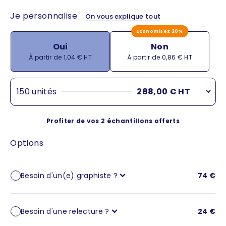
Je personnalise
On vous explique tout
Economisez 20%
Oui
Non
Prix de vente
Prix de vente
À partir de 1,04 € HT
À partir de 0,86 € HT
150 unités
288,00 € HT
1 unité
4,61 €
(4,61 € / unité)
Profiter de vos 2 échantillons offerts
20 unités
69,20 €
(3,46 € / unité)
Options
30 unités
98,70 €
(3,29 € / unité)
40 unités
117,60 €
Besoin d'un(e) graphiste ?
74 €
(2,94 € / unité)
50 unités
132,50 €
(2,65 € / unité)
Besoin d'une relecture ?
24 €
60 unités
151,80 €
(2,53 € / unité)