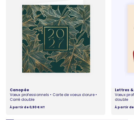
Canopée
Lettres 
Vœux professionnels • Carte de voeux dorure •
Vœux prof
Carré double
double
Prix de vente
Prix de ven
À partir de 0,90 € HT
À partir de