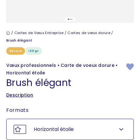
Aller à l'élément 1
Aller à l'élément 2
Aller à l'élément 3
Aller à l'élément 4
Cartes de vœux
Cartes de Vœux Entreprise
Cartes de vœux dorure
Brush élégant
Dorure
<20 gr
Vœux professionnels • Carte de voeux dorure •
Horizontal étoile
Brush élégant
Description
Formats
Horizontal étoile