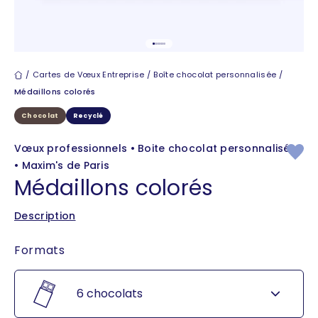
Aller à l'élément 1
Aller à l'élément 2
Aller à l'élément 3
Aller à l'élément 4
Aller à l'élément 5
Cartes de vœux
Cartes de Vœux Entreprise
Boîte chocolat personnalisée
Médaillons colorés
Chocolat
Recyclé
Vœux professionnels • Boite chocolat personnalisée
• Maxim's de Paris
Médaillons colorés
Description
Formats
6 chocolats