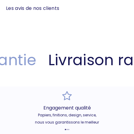
Les avis de nos clients
ntie
Livraison ra
Engagement qualité
Papiers, finitions, design, service,
nous vous garantissons le meilleur
Aller à l'élément 1
Aller à l'élément 2
Aller à l'élément 3
Aller à l'élément 4