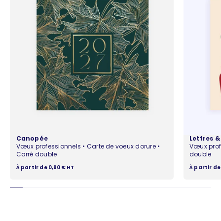
Canopée
Lettres 
Vœux professionnels • Carte de voeux dorure •
Vœux prof
Carré double
double
Prix de vente
Prix de ven
À partir de 0,90 € HT
À partir de