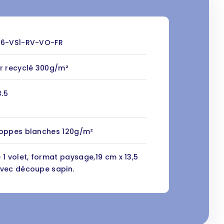
36-VS1-RV-VO-FR
r recyclé 300g/m²
3.5
loppes blanches 120g/m²
 1 volet, format paysage,19 cm x 13,5
vec découpe sapin.