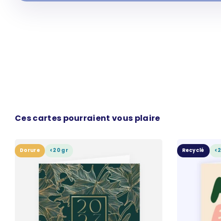
Ces cartes pourraient vous plaire
Dorure
<20 gr
Recyclé
<2