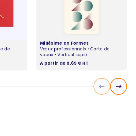
Millésime en Formes
te de
Vœux professionnels • Carte de
voeux • Vertical sapin
Prix de vente
À partir de 0,65 € HT
Précédent
Suivant