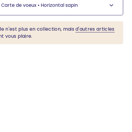
Carte de voeux •
Horizontal sapin
le n'est plus en collection, mais
d'autres articles
t vous plaire.