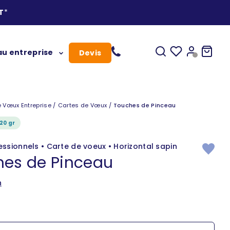
T
*
Ouvrir la recherc
Vos favoris
Ouvrir le c
Voir le
u entreprise
Devis
vœux
 Vœux Entreprise
Cartes de Vœux
Touches de Pinceau
20 gr
ssionnels • Carte de voeux • Horizontal sapin
hes de Pinceau
n