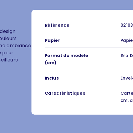
Référence
0210
 design
ouleurs
Papier
Papie
 une ambiance
é pour
Format du modèle
19 x 1
eilleurs
(cm)
Inclus
Enve
Caractéristiques
Carte
cm, a